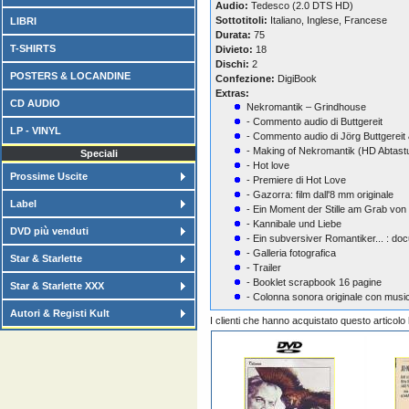
Audio:
Tedesco (2.0 DTS HD)
Sottotitoli:
Italiano, Inglese, Francese
LIBRI
Durata:
75
T-SHIRTS
Divieto:
18
Dischi:
2
POSTERS & LOCANDINE
Confezione:
DigiBook
Extras:
CD AUDIO
Nekromantik – Grindhouse
- Commento audio di Buttgereit
LP - VINYL
- Commento audio di Jörg Buttgereit
- Making of Nekromantik (HD Abtastu
Speciali
- Hot love
Prossime Uscite
- Premiere di Hot Love
- Gazorra: film dall'8 mm originale
Label
- Ein Moment der Stille am Grab von
- Kannibale und Liebe
DVD più venduti
- Ein subversiver Romantiker... : do
- Galleria fotografica
Star & Starlette
- Trailer
- Booklet scrapbook 16 pagine
Star & Starlette XXX
- Colonna sonora originale con musich
Autori & Registi Kult
I clienti che hanno acquistato questo articol