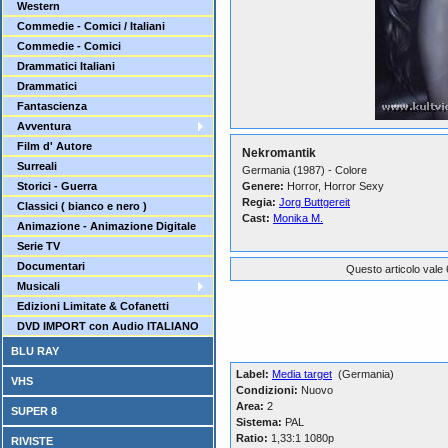
Western
Commedie - Comici / Italiani
Commedie - Comici
Drammatici Italiani
Drammatici
Fantascienza
Avventura
Film d' Autore
Nekromantik
Surreali
Germania (1987) - Colore
Storici - Guerra
Genere:
Horror, Horror Sexy
Regia:
Jorg Buttgereit
Classici ( bianco e nero )
Cast:
Monika M.
Animazione - Animazione Digitale
Serie TV
Documentari
Questo articolo vale 
Musicali
Edizioni Limitate & Cofanetti
DVD IMPORT con Audio ITALIANO
BLU RAY
Label:
Media target
(Germania)
VHS
Condizioni:
Nuovo
Area:
2
SUPER 8
Sistema:
PAL
Ratio:
1,33:1 1080p
RIVISTE