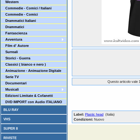
Western
Commedie - Comici / Italiani
Commedie - Comici
Drammatici Italiani
Drammatici
Fantascienza
Avventura
Film d' Autore
Surreali
Storici - Guerra
Classici ( bianco e nero )
Animazione - Animazione Digitale
Serie TV
Questo articolo vale 1
Documentari
Musicali
Edizioni Limitate & Cofanetti
DVD IMPORT con Audio ITALIANO
BLU RAY
Label:
Plastic head
(Italia)
VHS
Condizioni:
Nuovo
SUPER 8
RIVISTE