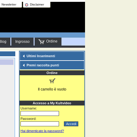
Newsletter
Disclaimer
Ordine
Blog
Ingrosso
Ultimi Inserimenti
Premi raccolta punti
Ordine
Il carrello è vuoto
Accesso a My Kultvideo
Username:
Password:
Hai dimenticato la password?