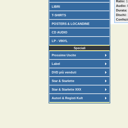
Ratio:
1
Audio:
I
LIBRI
Durata:
Dischi:
T-SHIRTS
Confezi
POSTERS & LOCANDINE
CD AUDIO
LP - VINYL
Speciali
Prossime Uscite
Label
DVD più venduti
Star & Starlette
Star & Starlette XXX
Autori & Registi Kult