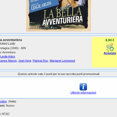
la avventuriera
8,90 €
icked Lady
retagna (1945) - B/N
:
Avventura
Acquista
Leslie Arliss
James Mason
,
Jean Kent
,
Patricia Roc
,
Margaret Lockwood
Questo articolo vale 2 punti per la tua raccolta punti promozionali
Ulteriori informazioni
Golem
(Italia)
oni:
Nuovo
:
NTSC