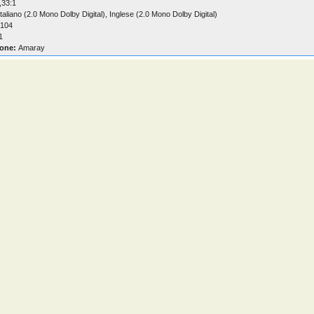
,33:1
taliano (2.0 Mono Dolby Digital), Inglese (2.0 Mono Dolby Digital)
104
1
one:
Amaray