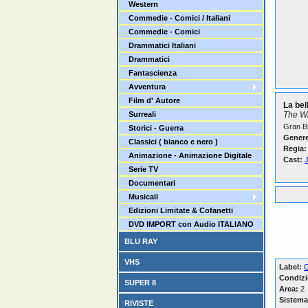
Western
Commedie - Comici / Italiani
Commedie - Comici
Drammatici Italiani
Drammatici
Fantascienza
Avventura
Film d' Autore
La bel
Surreali
The W
Gran B
Storici - Guerra
Genere
Classici ( bianco e nero )
Regia:
Animazione - Animazione Digitale
Cast:
Serie TV
Documentari
Musicali
Edizioni Limitate & Cofanetti
DVD IMPORT con Audio ITALIANO
BLU RAY
VHS
Label:
Condizi
SUPER 8
Area:
2
Sistema
RIVISTE