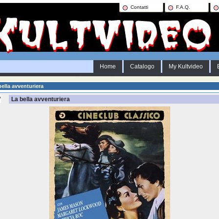
Contatti
F.A.Q.
Home
Catalogo
My Kultvideo
ella avventuriera
La bella avventuriera