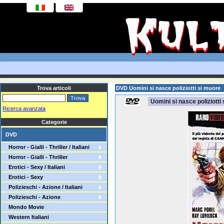
Trova articoli
DVD Uomini si nasce poliziotti si muore
Uomini si nasce poliziotti
Ricerca avanzata
Categorie
DVD
Horror - Gialli - Thriller / Italiani
Horror - Gialli - Thriller
Erotici - Sexy / Italiani
Erotici - Sexy
Polizieschi - Azione / Italiani
Polizieschi - Azione
Mondo Movie
Western Italiani