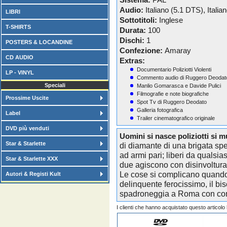
Sistema:
PAL
Audio:
Italiano (5.1 DTS), Italian
LIBRI
Sottotitoli:
Inglese
T-SHIRTS
Durata:
100
Dischi:
1
POSTERS & LOCANDINE
Confezione:
Amaray
CD AUDIO
Extras:
Documentario Poliziotti Violenti
LP - VINYL
Commento audio di Ruggero Deodat
Speciali
Manlio Gomarasca e Davide Pulici
Filmografie e note biografiche
Prossime Uscite
Spot Tv di Ruggero Deodato
Galleria fotografica
Label
Trailer cinematografico originale
DVD più venduti
Uomini si nasce poliziotti si 
Star & Starlette
di diamante di una brigata spe
ad armi pari; liberi da qualsias
Star & Starlette XXX
due agiscono con disinvoltura 
Le cose si complicano quando
Autori & Registi Kult
delinquente ferocissimo, il b
spadroneggia a Roma con conn
I clienti che hanno acquistato questo articol