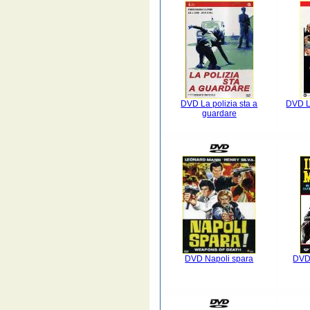
DVD La polizia sta a
DVD La
guardare
DVD Napoli spara
DVD 