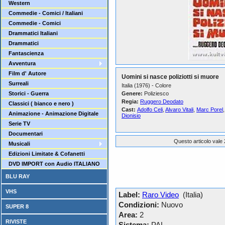
Western
Commedie - Comici / Italiani
Commedie - Comici
Drammatici Italiani
Drammatici
Fantascienza
Avventura
Film d' Autore
Uomini si nasce poliziotti si muore
Surreali
Italia (1976) - Colore
Storici - Guerra
Genere:
Poliziesco
Regia:
Ruggero Deodato
Classici ( bianco e nero )
Cast:
Adolfo Celi
,
Alvaro Vitali
,
Marc Porel
Animazione - Animazione Digitale
Dionisio
Serie TV
Documentari
Questo articolo vale 
Musicali
Edizioni Limitate & Cofanetti
DVD IMPORT con Audio ITALIANO
BLU RAY
VHS
Label:
Raro Video
(Italia)
Condizioni:
Nuovo
SUPER 8
Area:
2
RIVISTE