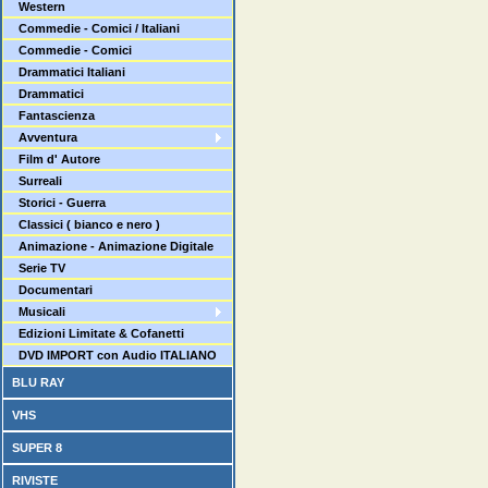
Western
Commedie - Comici / Italiani
Commedie - Comici
Drammatici Italiani
Drammatici
Fantascienza
Avventura
Film d' Autore
Surreali
Storici - Guerra
Classici ( bianco e nero )
Animazione - Animazione Digitale
Serie TV
Documentari
Musicali
Edizioni Limitate & Cofanetti
DVD IMPORT con Audio ITALIANO
BLU RAY
VHS
SUPER 8
RIVISTE