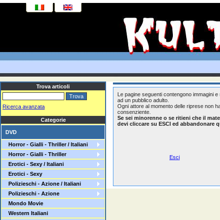
Trova articoli
Le pagine seguenti contengono immagini e ri
ad un pubblico adulto.
Ogni attore al momento delle riprese non h
Ricerca avanzata
consenziente.
Se sei minorenne o se ritieni che il mat
Categorie
devi cliccare su ESCI ed abbandonare q
DVD
Horror - Gialli - Thriller / Italiani
Horror - Gialli - Thriller
Esci
Erotici - Sexy / Italiani
Erotici - Sexy
Polizieschi - Azione / Italiani
Polizieschi - Azione
Mondo Movie
Western Italiani