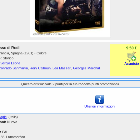
osso di Rodi
9,50 €
 Francia, Spagna (1961) - Colore
:
Storico
Sergio Leone
Acquista
Conrado Sanmartin
,
Rory Calhoun
,
Lea Massari
,
Georges Marchal
Questo articolo vale 2 punti per la tua raccolta punti promozionali
Ulteriori informazioni
agle
(Italia)
oni:
Nuovo
:
PAL
,35:1 Anamorfico