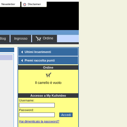
Newsletter
Disclaimer
Ordine
Blog
Ingrosso
Ultimi Inserimenti
Premi raccolta punti
Ordine
Il carrello è vuoto
Accesso a My Kultvideo
Username:
Password:
Hai dimenticato la password?