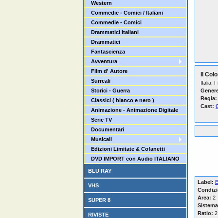
Western
Commedie - Comici / Italiani
Commedie - Comici
Drammatici Italiani
Drammatici
Fantascienza
Avventura
Film d' Autore
Il Col
Surreali
Italia,
Storici - Guerra
Genere
Regia:
Classici ( bianco e nero )
Cast:
Animazione - Animazione Digitale
Serie TV
Documentari
Musicali
Edizioni Limitate & Cofanetti
DVD IMPORT con Audio ITALIANO
BLU RAY
Label:
E
VHS
Condizi
Area:
2
SUPER 8
Sistema
Ratio:
2
RIVISTE