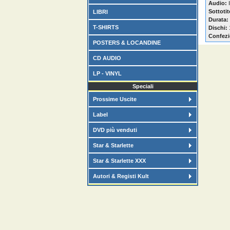
Audio:
I
Sottotit
LIBRI
Durata:
T-SHIRTS
Dischi:
Confezi
POSTERS & LOCANDINE
CD AUDIO
LP - VINYL
Speciali
Prossime Uscite
Label
DVD più venduti
Star & Starlette
Star & Starlette XXX
Autori & Registi Kult