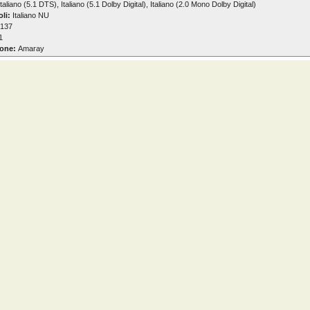
taliano (5.1 DTS), Italiano (5.1 Dolby Digital), Italiano (2.0 Mono Dolby Digital)
oli:
Italiano NU
137
1
one:
Amaray