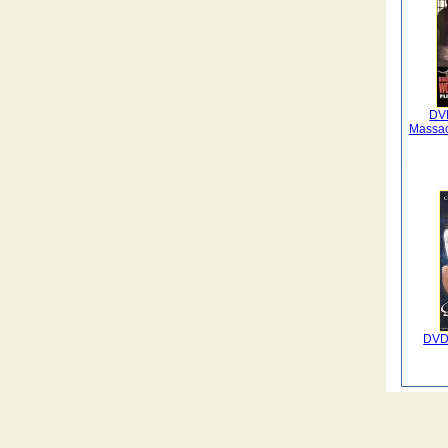
DV
Massac
DVD 