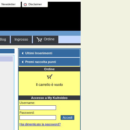
Newsletter
Disclaimer
Ordine
Blog
Ingrosso
Ultimi Inserimenti
Premi raccolta punti
Ordine
Il carrello è vuoto
Accesso a My Kultvideo
Username:
Password:
Hai dimenticato la password?