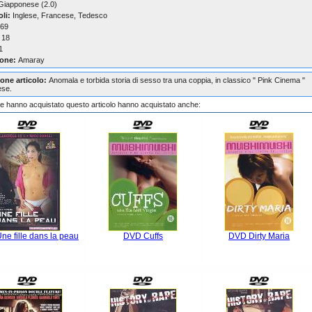
iapponese (2.0)
oli:
Inglese, Francese, Tedesco
69
18
1
one:
Amaray
one articolo:
Anomala e torbida storia di sesso tra una coppia, in classico " Pink Cinema "
ese.
che hanno acquistato questo articolo hanno acquistato anche:
e fille dans la peau
DVD Cuffs
DVD Dirty Maria