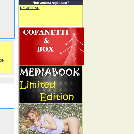
Non ancora registrato?
REGISTRATI
NON
E