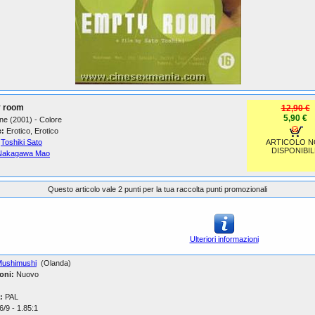
 room
12,90 €
5,90 €
ne (2001) - Colore
:
Erotico, Erotico
Toshiki Sato
ARTICOLO 
DISPONIBIL
Nakagawa Mao
Questo articolo vale 2 punti per la tua raccolta punti promozionali
Ulteriori informazioni
ushimushi
(Olanda)
oni:
Nuovo
:
PAL
/9 - 1.85:1