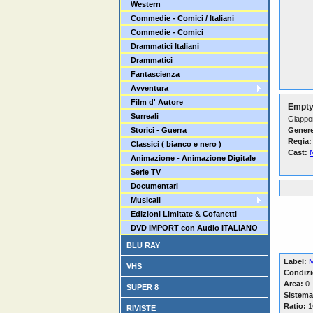
Western
Commedie - Comici / Italiani
Commedie - Comici
Drammatici Italiani
Drammatici
Fantascienza
Avventura
Film d' Autore
Empty
Surreali
Giappo
Storici - Guerra
Genere
Regia:
Classici ( bianco e nero )
Cast:
Animazione - Animazione Digitale
Serie TV
Documentari
Musicali
Edizioni Limitate & Cofanetti
DVD IMPORT con Audio ITALIANO
BLU RAY
Label:
M
VHS
Condizi
Area:
0
SUPER 8
Sistema
Ratio:
16
RIVISTE