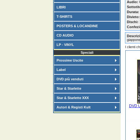
Audio:
G
Sottotit
LIBRI
Durata:
T-SHIRTS
Divieto:
Dischi:
POSTERS & LOCANDINE
Confezi
CD AUDIO
Descrizi
giappon
LP - VINYL
I clienti 
Speciali
Prossime Uscite
Label
DVD più venduti
Star & Starlette
Star & Starlette XXX
DVD Un
Autori & Registi Kult