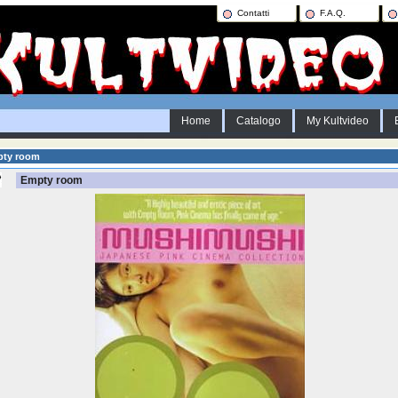
Contatti
F.A.Q.
Home
Catalogo
My Kultvideo
ty room
Empty room