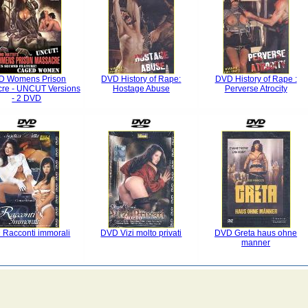
D Womens Prison
DVD History of Rape:
DVD History of Rape :
re - UNCUT Versions
Hostage Abuse
Perverse Atrocity
- 2 DVD
Racconti immorali
DVD Vizi molto privati
DVD Greta haus ohne
manner