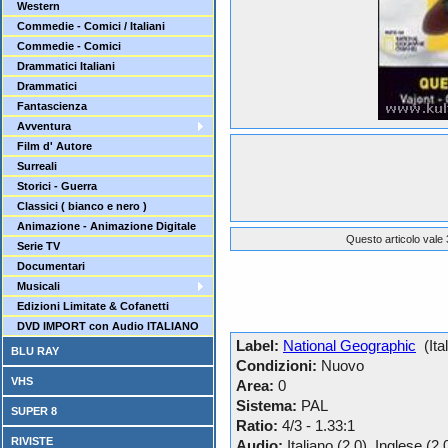
Western
Commedie - Comici / Italiani
Commedie - Comici
Drammatici Italiani
Drammatici
Fantascienza
Avventura
Film d' Autore
Surreali
Storici - Guerra
Classici ( bianco e nero )
Animazione - Animazione Digitale
Questo articolo vale 
Serie TV
Documentari
Musicali
Edizioni Limitate & Cofanetti
DVD IMPORT con Audio ITALIANO
Label:
National Geographic
(Ital
BLU RAY
Condizioni:
Nuovo
VHS
Area:
0
Sistema:
PAL
SUPER 8
Ratio:
4/3 - 1.33:1
RIVISTE
Audio:
Italiano (2.0), Inglese (2.