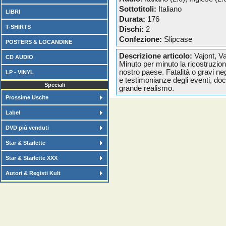
Sottotitoli:
Italiano
LIBRI
Durata:
176
T-SHIRTS
Dischi:
2
Confezione:
Slipcase
POSTERS & LOCANDINE
Descrizione articolo:
Vajont, Va
CD AUDIO
Minuto per minuto la ricostruzion
nostro paese. Fatalità o gravi n
LP - VINYL
e testimonianze degli eventi, do
Speciali
grande realismo.
Prossime Uscite
Label
DVD più venduti
Star & Starlette
Star & Starlette XXX
Autori & Registi Kult