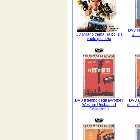
DVD Na
CD Milano trema : la polizia
Unch
vuole giustizia
DVD Il tempo degli avvoltoi (
DVD L
Western Unchained
dollari
Collection )