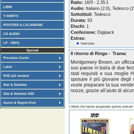
Ratio:
16/9 - 2.35:1
LIBRI
Audio:
Italiano (2.0), Tedesco (2
Sottotitoli:
Tedesco
T-SHIRTS
Durata:
93
POSTERS & LOCANDINE
Dischi:
1
Confezione:
Digipack
CD AUDIO
Extras:
LP - VINYL
Interviste
Speciali
Il ritorno di Ringo - Trama:
Prossime Uscite
Montgomery Brown, un ufficial
Label
suo paese in balia di due fero
stati requisiti e sua moglie Ha
DVD più venduti
sposare il più giovane degli 
vuole preparare la sua vendet
Star & Starlette
nozze, grazie all'aiuto di alcun
Star & Starlette XXX
Autori & Registi Kult
I clienti che hanno acquistato questo articol