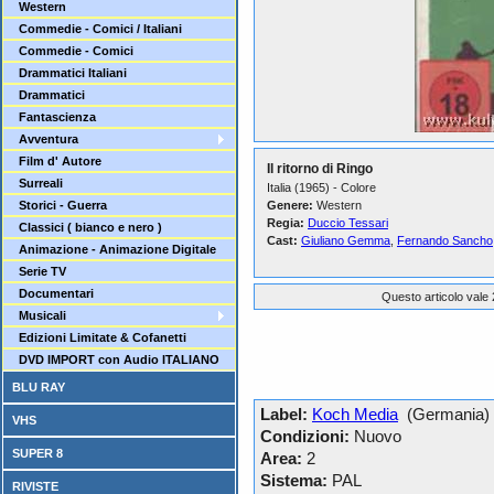
Western
Commedie - Comici / Italiani
Commedie - Comici
Drammatici Italiani
Drammatici
Fantascienza
Avventura
Film d' Autore
Il ritorno di Ringo
Surreali
Italia (1965) - Colore
Storici - Guerra
Genere:
Western
Regia:
Duccio Tessari
Classici ( bianco e nero )
Cast:
Giuliano Gemma
,
Fernando Sancho
Animazione - Animazione Digitale
Serie TV
Documentari
Questo articolo vale 
Musicali
Edizioni Limitate & Cofanetti
DVD IMPORT con Audio ITALIANO
BLU RAY
Label:
Koch Media
(Germania)
VHS
Condizioni:
Nuovo
SUPER 8
Area:
2
Sistema:
PAL
RIVISTE