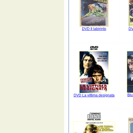
DVD Il labirinto
DV
Blu
DVD La vittima designata