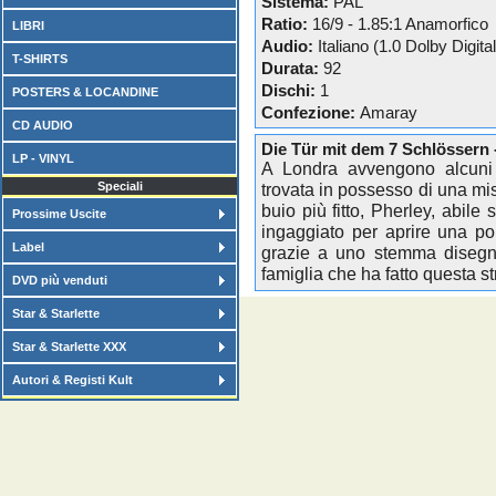
Sistema:
PAL
Ratio:
16/9 - 1.85:1 Anamorfico
LIBRI
Audio:
Italiano (1.0 Dolby Digital
T-SHIRTS
Durata:
92
Dischi:
1
POSTERS & LOCANDINE
Confezione:
Amaray
CD AUDIO
Die Tür mit dem 7 Schlössern
LP - VINYL
A Londra avvengono alcuni s
Speciali
trovata in possesso di una mis
buio più fitto, Pherley, abile 
Prossime Uscite
ingaggiato per aprire una por
Label
grazie a uno stemma disegna
famiglia che ha fatto questa str
DVD più venduti
Star & Starlette
Star & Starlette XXX
Autori & Registi Kult