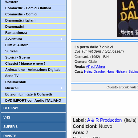
Western
Commedie - Comici / Italiani
Commedie - Comici
Drammatici Italiani
Drammatici
Fantascienza
Avventura
Film d' Autore
La porta dalle 7 chiavi
Surreali
Die Tür mit dem 7 Schlössern
Germania (1962) - B/N
Storici - Guerra
Genere:
Giallo
Classici ( bianco e nero )
Regia:
Alfred Vohrer
Animazione - Animazione Digitale
Cast:
Heinz Drache
,
Hans Nielsen
,
Sabin
Serie TV
Documentari
Questo articolo vale 
Musicali
Edizioni Limitate & Cofanetti
DVD IMPORT con Audio ITALIANO
BLU RAY
VHS
Label:
A & R Production
(Italia)
Condizioni:
Nuovo
SUPER 8
Area:
2
RIVISTE