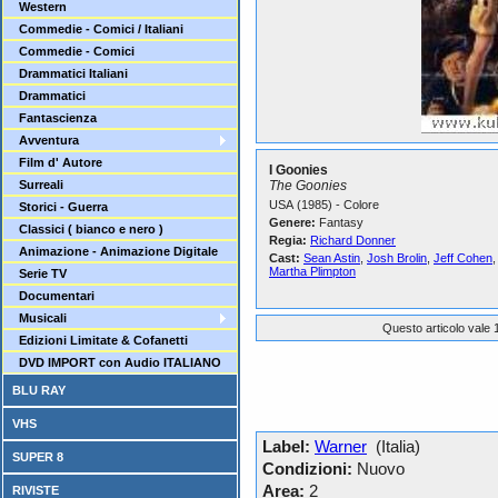
Western
Commedie - Comici / Italiani
Commedie - Comici
Drammatici Italiani
Drammatici
Fantascienza
Avventura
Film d' Autore
I Goonies
Surreali
The Goonies
USA (1985) - Colore
Storici - Guerra
Genere:
Fantasy
Classici ( bianco e nero )
Regia:
Richard Donner
Animazione - Animazione Digitale
Cast:
Sean Astin
,
Josh Brolin
,
Jeff Cohen
Martha Plimpton
Serie TV
Documentari
Musicali
Questo articolo vale 1
Edizioni Limitate & Cofanetti
DVD IMPORT con Audio ITALIANO
BLU RAY
VHS
Label:
Warner
(Italia)
SUPER 8
Condizioni:
Nuovo
Area:
2
RIVISTE