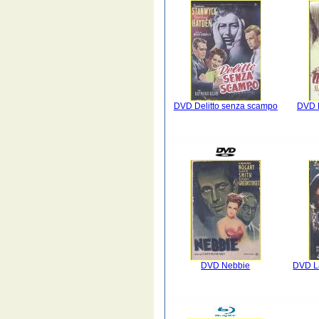
DVD Delitto senza scampo
DVD L
DVD Nebbie
DVD La