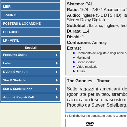
Sistema:
PAL
LIBRI
Ratio:
16/9 - 2.40:1 Anamorfico
Audio:
Inglese (5.1 DTS HD), Ita
T-SHIRTS
Stereo Dolby Digital)
POSTERS & LOCANDINE
Sottotitoli:
Italiano, Inglese, Te
Durata:
114
CD AUDIO
Dischi:
1
LP - VINYL
Confezione:
Amaray
Speciali
Extras:
Commento del regista e degli attori c
Prossime Uscite
Making of
Scene inedite
Label
Video musicale
Trailer
DVD più venduti
Star & Starlette
The Goonies - Trama:
Sette ragazzini americani de
Star & Starlette XXX
(goon sta per svitato, stramb
Autori & Registi Kult
caccia a un tesoro nascosto ne
Prodotto da Steven Spielberg
I clienti che hanno acquistato questo articol