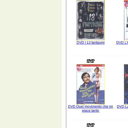
DVD I 13 fantasmi
DVD L'i
DVD Quel movimento che mi
DVD La 
piace tanto