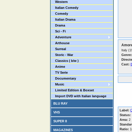
Western
Italian Comedy
Comedy
Italian Drama
Drama
Sci - Fi
Adventure
Arthouse
Amore 
Surreal
Italy (
Storic - War
Genre:
Direct
Classics ( b/w )
Cast:
E
Anime
TV Serie
Documentary
Music
Limited Edition & Boxset
Import DVD with Italian language
BLU RAY
Label:
C
VHS
Status:
Area:
2
SUPER 8
Standar
Ratio:
16
MAGAZINES