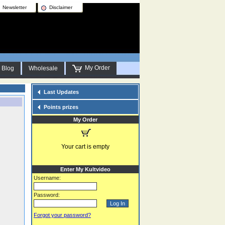
Newsletter
Disclaimer
My Order
Blog
Wholesale
Last Updates
Points prizes
My Order
Your cart is empty
Enter My Kultvideo
Username:
Password:
Forgot your password?