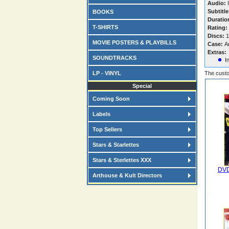
Audio:
I
Subtitle
BOOKS
Duratio
T-SHIRTS
Rating:
Discs:
1
MOVIE POSTERS & PLAYBILLS
Case:
A
Extras:
SOUNDTRACKS
I
LP - VINYL
The custo
Special
Coming Soon
Labels
Top Sellers
Stars & Starlettes
Stars & Sterlettes XXX
DVD 
Arthouse & Kult Directors