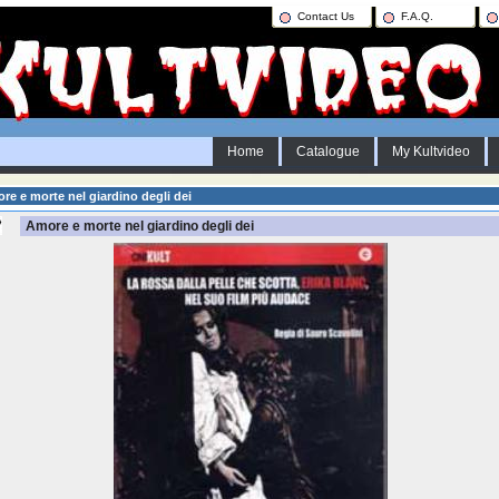
Contact Us
F.A.Q.
Home
Catalogue
My Kultvideo
e e morte nel giardino degli dei
Amore e morte nel giardino degli dei