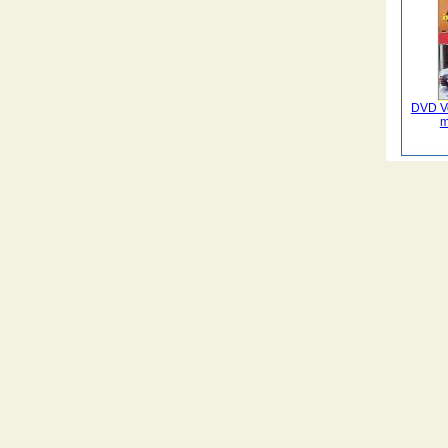
DVD Ve
m