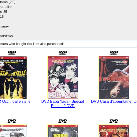
talian (2.0)
s:
Italian
n:
85
18
maray
nterviews
mers who bought this item also purchased:
Occhi dalle stelle
DVD Baba Yaga - Special
DVD Casa d'appuntamento
Edition 2 DVD