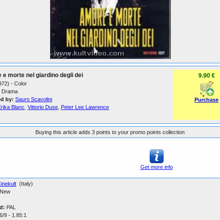
e morte nel giardino degli dei
9.90 €
1972) - Color
Drama
ed by:
Sauro Scavolini
Purchase
rika Blanc
,
Vittorio Duse
,
Peter Lee Lawrence
Buying this article adds 3 points to your promo points collection
Get more info
inekult
(Italy)
New
d:
PAL
/9 - 1.85:1