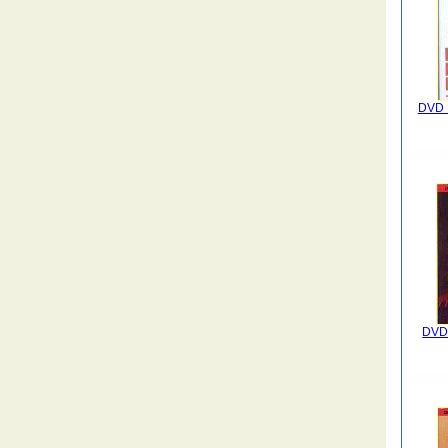
DVD I
DVD 