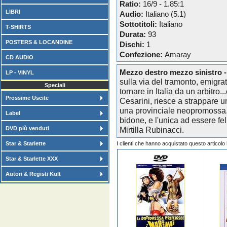
Ratio:
16/9 - 1.85:1
LIBRI
Audio:
Italiano (5.1)
Sottotitoli:
Italiano
T-SHIRTS
Durata:
93
POSTERS & LOCANDINE
Dischi:
1
Confezione:
Amaray
CD AUDIO
Mezzo destro mezzo sinistro 
LP - VINYL
sulla via del tramonto, emigrat
Speciali
tornare in Italia da un arbitro.
Prossime Uscite
Cesarini, riesce a strappare u
una provinciale neopromossa. 
Label
bidone, e l'unica ad essere fe
DVD più venduti
Mirtilla Rubinacci.
Star & Starlette
I clienti che hanno acquistato questo articol
Star & Starlette XXX
Autori & Registi Kult