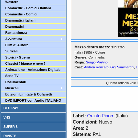
Western
Commedie - Comici / Italiani
Commedie - Comici
Drammatici Italiani
Drammatici
Fantascienza
Avventura
Film d' Autore
Mezzo destro mezzo sinistro
Surreali
Italia (1985) - Colore
Storici - Guerra
Genere:
Commedia
Regia:
Sergio Martino
Classici ( bianco e nero )
Cast:
Andrea Roncato
,
Gigi Sammarchi
,
L
Animazione - Animazione Digitale
Serie TV
Documentari
Questo articolo vale 1
Musicali
Edizioni Limitate & Cofanetti
DVD IMPORT con Audio ITALIANO
BLU RAY
Label:
Quinto Piano
(Italia)
VHS
Condizioni:
Nuovo
SUPER 8
Area:
2
Sistema:
PAL
RIVISTE