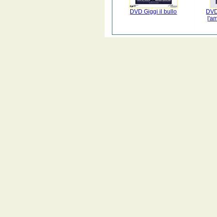
DVD Giggi il bullo
DVD
l'am